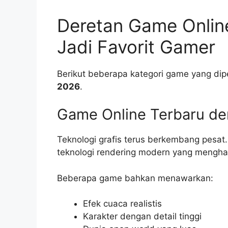
Deretan Game Online
Jadi Favorit Gamer
Berikut beberapa kategori game yang di
2026
.
Game Online Terbaru de
Teknologi grafis terus berkembang pesat
teknologi rendering modern yang menghasi
Beberapa game bahkan menawarkan:
Efek cuaca realistis
Karakter dengan detail tinggi