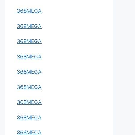
368MEGA
368MEGA
368MEGA
368MEGA
368MEGA
368MEGA
368MEGA
368MEGA
368MEGA