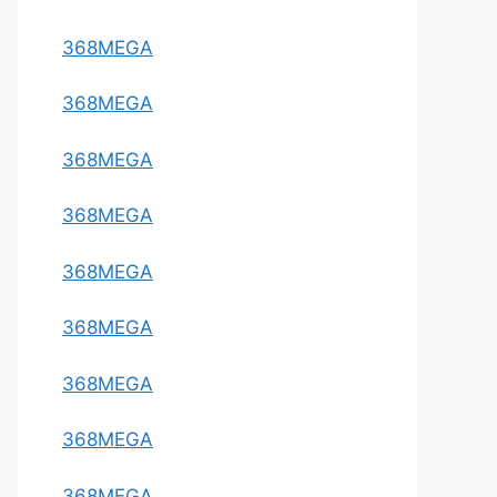
368MEGA
368MEGA
368MEGA
368MEGA
368MEGA
368MEGA
368MEGA
368MEGA
368MEGA