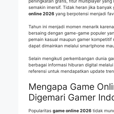
peningkatan grafis, fitur multiplayer yan
semakin imersif. Tidak heran jika banyak
online 2026
yang berpotensi menjadi favo
Tahun ini menjadi momen menarik karena
bersaing dengan game-game populer yang
pemain kasual maupun gamer kompetitif m
dapat dimainkan melalui smartphone ma
Selain mengikuti perkembangan dunia ga
berbagai informasi hiburan digital melalui
referensi untuk mendapatkan update tren
Mengapa Game Onli
Digemari Gamer Ind
Popularitas
game online 2026
tidak munc