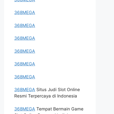
368MEGA
368MEGA
368MEGA
368MEGA
368MEGA
368MEGA
368MEGA
Situs Judi Slot Online
Resmi Terpercaya di Indonesia
368MEGA
Tempat Bermain Game