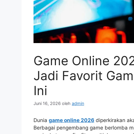
Game Online 202
Jadi Favorit Gam
Ini
Juni 16, 2026
oleh
admin
Dunia
game online 2026
diperkirakan a
Berbagai pengembang game berlomba meng