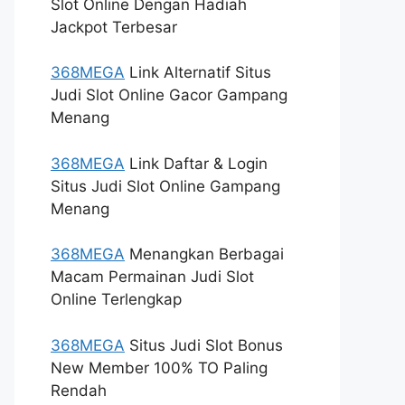
Slot Online Dengan Hadiah
Jackpot Terbesar
368MEGA
Link Alternatif Situs
Judi Slot Online Gacor Gampang
Menang
368MEGA
Link Daftar & Login
Situs Judi Slot Online Gampang
Menang
368MEGA
Menangkan Berbagai
Macam Permainan Judi Slot
Online Terlengkap
368MEGA
Situs Judi Slot Bonus
New Member 100% TO Paling
Rendah