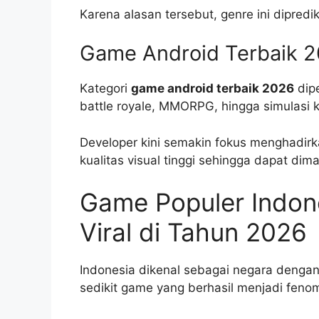
Karena alasan tersebut, genre ini dipred
Game Android Terbaik 2
Kategori
game android terbaik 2026
dipe
battle royale, MMORPG, hingga simulasi 
Developer kini semakin fokus menghadirk
kualitas visual tinggi sehingga dapat dim
Game Populer Indon
Viral di Tahun 2026
Indonesia dikenal sebagai negara dengan
sedikit game yang berhasil menjadi feno