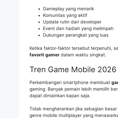
Gameplay yang menarik
Komunitas yang aktif
Update rutin dari developer
Event dan hadiah yang melimpah
Dukungan perangkat yang luas
Ketika faktor-faktor tersebut terpenuhi,
favorit gamer
dalam waktu singkat.
Tren Game Mobile 2026
Perkembangan smartphone membuat
ga
gaming. Banyak pemain lebih memilih ber
dapat dimainkan kapan saja.
Tidak mengherankan jika sebagian besar
genre mobile multiplayer yang menawarka