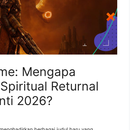
ame: Mengapa
Spiritual Returnal
nti 2026?
menghadirkan berbagai judul baru yang