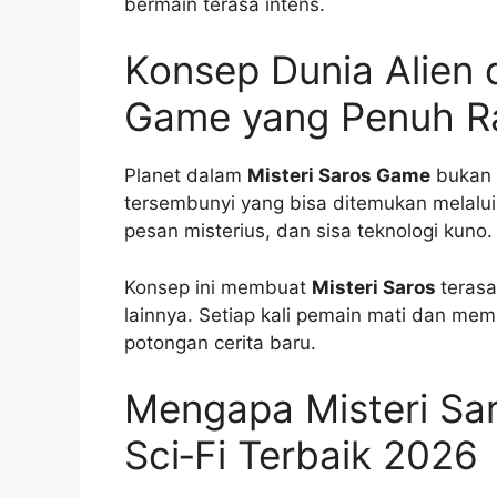
bermain terasa intens.
Konsep Dunia Alien 
Game yang Penuh R
Planet dalam
Misteri Saros Game
bukan s
tersembunyi yang bisa ditemukan melalu
pesan misterius, dan sisa teknologi kuno.
Konsep ini membuat
Misteri Saros
teras
lainnya. Setiap kali pemain mati dan me
potongan cerita baru.
Mengapa Misteri Sa
Sci‑Fi Terbaik 2026