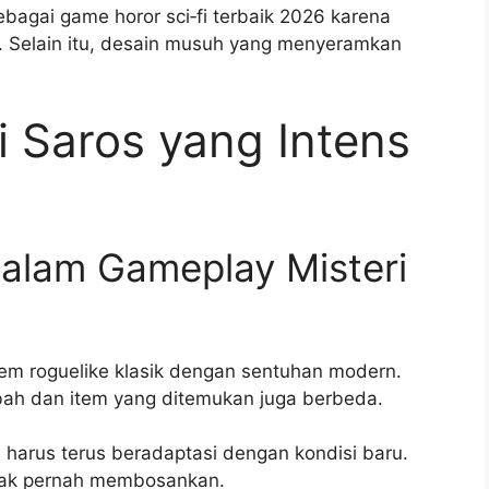
ebagai game horor sci‑fi terbaik 2026 karena
. Selain itu, desain musuh yang menyeramkan
 Saros yang Intens
dalam Gameplay Misteri
em roguelike klasik dengan sentuhan modern.
ubah dan item yang ditemukan juga berbeda.
harus terus beradaptasi dengan kondisi baru.
dak pernah membosankan.