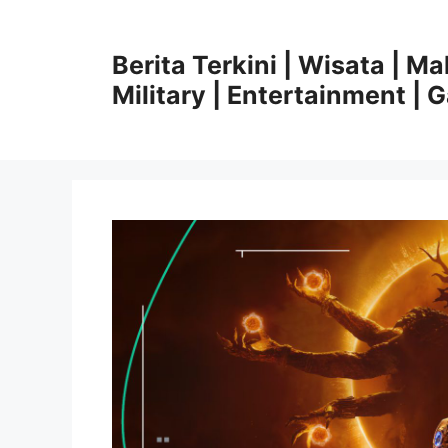
Langsung
ke
Berita Terkini | Wisata | M
isi
Military | Entertainment |