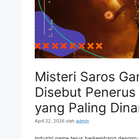
Misteri Saros G
Disebut Penerus 
yang Paling Dina
April 22, 2026
oleh
admin
Industri game terus berkembang dengan 