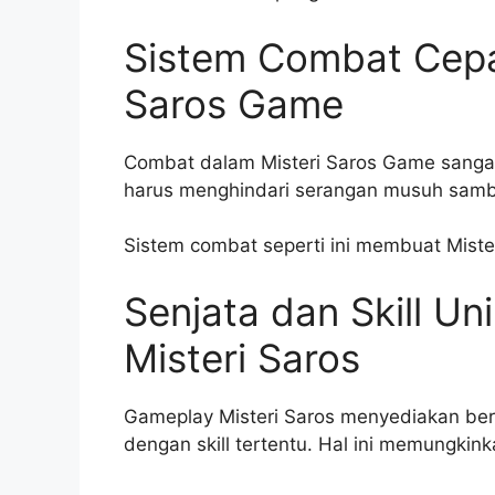
Sistem Combat Cepat
Saros Game
Combat dalam Misteri Saros Game sangat
harus menghindari serangan musuh sambi
Sistem combat seperti ini membuat Mist
Senjata dan Skill U
Misteri Saros
Gameplay Misteri Saros menyediakan berb
dengan skill tertentu. Hal ini memungkin