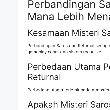
Perbandingan Sa
Mana Lebih Men
Kesamaan Misteri S
Perbandingan Saros dan Returnal sering 
gameplay cepat dan sistem roguelike.
Perbedaan Utama P
Returnal
Perbedaan utama terletak pada atmosfer. 
Apakah Misteri Saros