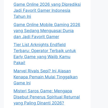
Game Online 2026 yang Diprediksi
Jadi Favorit Gamer Indonesia
Tahun Ini
Game Online Mobile Gaming 2026
yang Sedang Menguasai Dunia
dan Jadi Favorit Gamer
Tier List Arknights Endfield
Terbaru: Operator Terbaik untuk
Early Game yang Wajib Kamu
Pakai!
Marvel Rivals Sepi? Ini Alasan
Kenapa Pemain Mulai Tinggalkan
Game Ini
Misteri Saros Game: Mengapa
Disebut Penerus Spiritual Returnal
yang Paling Dinanti 2026?