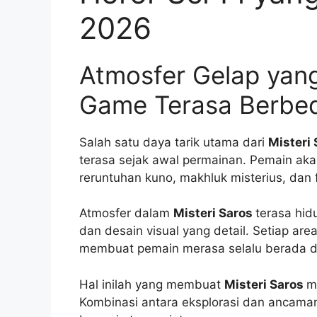
2026
Atmosfer Gelap yan
Game Terasa Berbe
Salah satu daya tarik utama dari
Misteri
terasa sejak awal permainan. Pemain ak
reruntuhan kuno, makhluk misterius, dan 
Atmosfer dalam
Misteri Saros
terasa hi
dan desain visual yang detail. Setiap are
membuat pemain merasa selalu berada 
Hal inilah yang membuat
Misteri Saros
m
Kombinasi antara eksplorasi dan ancam