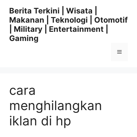
Langsung
Berita Terkini | Wisata |
ke
Makanan | Teknologi | Otomotif
isi
| Military | Entertainment |
Gaming
Menu
cara
menghilangkan
iklan di hp