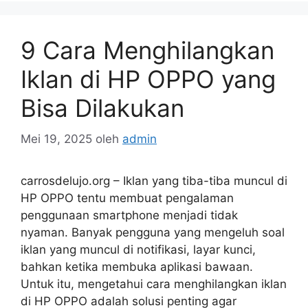
9 Cara Menghilangkan
Iklan di HP OPPO yang
Bisa Dilakukan
Mei 19, 2025
oleh
admin
carrosdelujo.org – Iklan yang tiba-tiba muncul di
HP OPPO tentu membuat pengalaman
penggunaan smartphone menjadi tidak
nyaman. Banyak pengguna yang mengeluh soal
iklan yang muncul di notifikasi, layar kunci,
bahkan ketika membuka aplikasi bawaan.
Untuk itu, mengetahui cara menghilangkan iklan
di HP OPPO adalah solusi penting agar