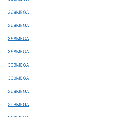
368MEGA
368MEGA
368MEGA
368MEGA
368MEGA
368MEGA
368MEGA
368MEGA