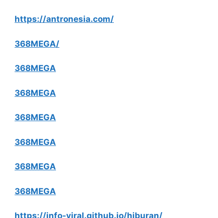
https://antronesia.com/
368MEGA/
368MEGA
368MEGA
368MEGA
368MEGA
368MEGA
368MEGA
https://info-viral.github.io/hiburan/