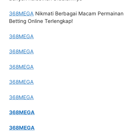
368MEGA
Nikmati Berbagai Macam Permainan
Betting Online Terlengkap!
368MEGA
368MEGA
368MEGA
368MEGA
368MEGA
368MEGA
368MEGA