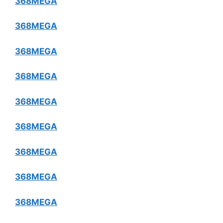
368MEGA
368MEGA
368MEGA
368MEGA
368MEGA
368MEGA
368MEGA
368MEGA
368MEGA