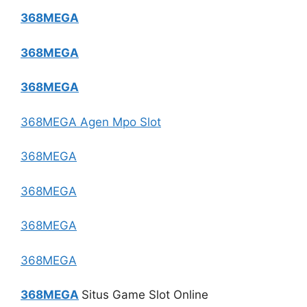
368MEGA
368MEGA
368MEGA
368MEGA Agen Mpo Slot
368MEGA
368MEGA
368MEGA
368MEGA
368MEGA
Situs Game Slot Online