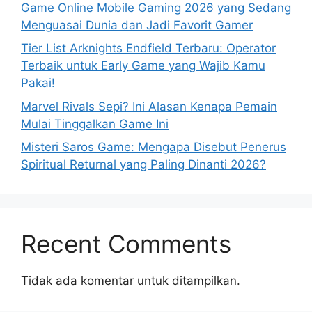
Game Online Mobile Gaming 2026 yang Sedang
Menguasai Dunia dan Jadi Favorit Gamer
Tier List Arknights Endfield Terbaru: Operator
Terbaik untuk Early Game yang Wajib Kamu
Pakai!
Marvel Rivals Sepi? Ini Alasan Kenapa Pemain
Mulai Tinggalkan Game Ini
Misteri Saros Game: Mengapa Disebut Penerus
Spiritual Returnal yang Paling Dinanti 2026?
Recent Comments
Tidak ada komentar untuk ditampilkan.