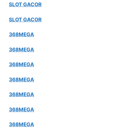
SLOT GACOR
SLOT GACOR
368MEGA
368MEGA
368MEGA
368MEGA
368MEGA
368MEGA
368MEGA