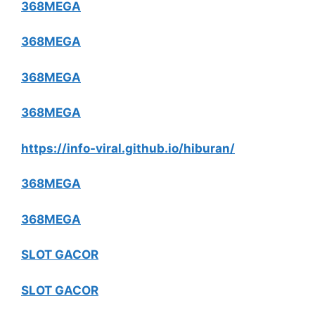
368MEGA
368MEGA
368MEGA
368MEGA
https://info-viral.github.io/hiburan/
368MEGA
368MEGA
SLOT GACOR
SLOT GACOR