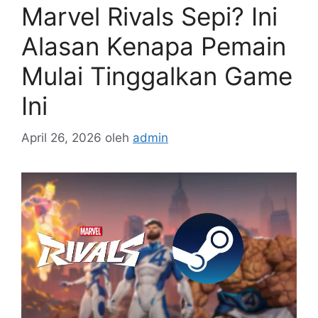
Marvel Rivals Sepi? Ini
Alasan Kenapa Pemain
Mulai Tinggalkan Game
Ini
April 26, 2026
oleh
admin