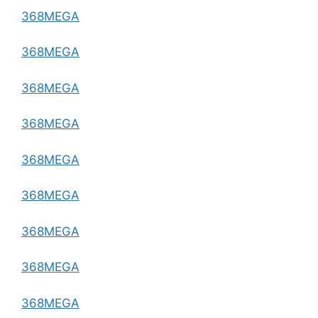
368MEGA
368MEGA
368MEGA
368MEGA
368MEGA
368MEGA
368MEGA
368MEGA
368MEGA