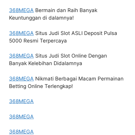
368MEGA
Bermain dan Raih Banyak
Keuntunggan di dalamnya!
368MEGA
Situs Judi Slot ASLI Deposit Pulsa
5000 Resmi Terpercaya
368MEGA
Situs Judi Slot Online Dengan
Banyak Kelebihan Didalamnya
368MEGA
Nikmati Berbagai Macam Permainan
Betting Online Terlengkap!
368MEGA
368MEGA
368MEGA