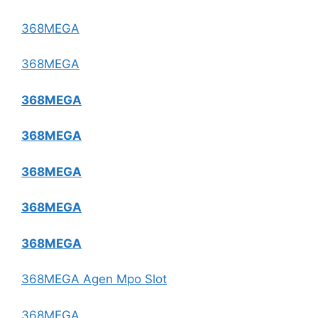
368MEGA
368MEGA
368MEGA
368MEGA
368MEGA
368MEGA
368MEGA
368MEGA Agen Mpo Slot
368MEGA