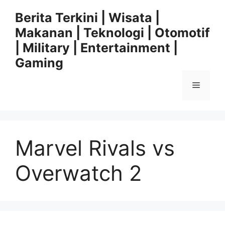
Langsung
Berita Terkini | Wisata |
ke
Makanan | Teknologi | Otomotif
isi
| Military | Entertainment |
Gaming
Menu
Marvel Rivals vs
Overwatch 2