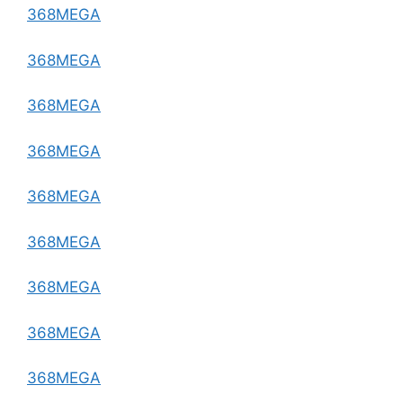
368MEGA
368MEGA
368MEGA
368MEGA
368MEGA
368MEGA
368MEGA
368MEGA
368MEGA