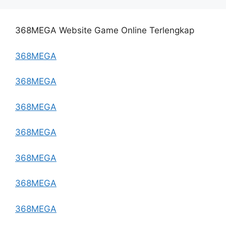
368MEGA Website Game Online Terlengkap
368MEGA
368MEGA
368MEGA
368MEGA
368MEGA
368MEGA
368MEGA