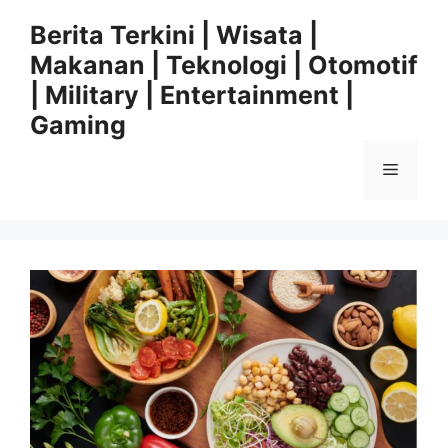
Langsung
Berita Terkini | Wisata |
ke
Makanan | Teknologi | Otomotif
isi
| Military | Entertainment |
Gaming
Menu