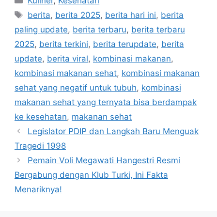
Kuliner
,
Kesehatan
Tag
berita
,
berita 2025
,
berita hari ini
,
berita
paling update
,
berita terbaru
,
berita terbaru
2025
,
berita terkini
,
berita terupdate
,
berita
update
,
berita viral
,
kombinasi makanan
,
kombinasi makanan sehat
,
kombinasi makanan
sehat yang negatif untuk tubuh
,
kombinasi
makanan sehat yang ternyata bisa berdampak
ke kesehatan
,
makanan sehat
Legislator PDIP dan Langkah Baru Menguak
Tragedi 1998
Pemain Voli Megawati Hangestri Resmi
Bergabung dengan Klub Turki, Ini Fakta
Menariknya!