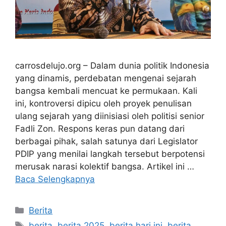
carrosdelujo.org – Dalam dunia politik Indonesia
yang dinamis, perdebatan mengenai sejarah
bangsa kembali mencuat ke permukaan. Kali
ini, kontroversi dipicu oleh proyek penulisan
ulang sejarah yang diinisiasi oleh politisi senior
Fadli Zon. Respons keras pun datang dari
berbagai pihak, salah satunya dari Legislator
PDIP yang menilai langkah tersebut berpotensi
merusak narasi kolektif bangsa. Artikel ini …
Baca Selengkapnya
Kategori
Berita
Tag
berita
,
berita 2025
,
berita hari ini
,
berita