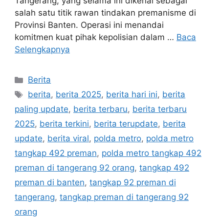
Tangerang, yang selama ini dikenal sebagai
salah satu titik rawan tindakan premanisme di
Provinsi Banten. Operasi ini menandai
komitmen kuat pihak kepolisian dalam …
Baca
Selengkapnya
Kategori
Berita
Tag
berita
,
berita 2025
,
berita hari ini
,
berita
paling update
,
berita terbaru
,
berita terbaru
2025
,
berita terkini
,
berita terupdate
,
berita
update
,
berita viral
,
polda metro
,
polda metro
tangkap 492 preman
,
polda metro tangkap 492
preman di tangerang 92 orang
,
tangkap 492
preman di banten
,
tangkap 92 preman di
tangerang
,
tangkap preman di tangerang 92
orang