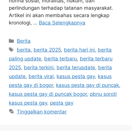
norma sosial, moralitas, hukum, dan
perlindungan terhadap tatanan masyarakat.
Artikel ini akan membahas secara lengkap
kronologi, …
Baca Selengkapnya
Kategori
Berita
Tag
berita
,
berita 2025
,
berita hari ini
,
berita
paling update
,
berita terbaru
,
berita terbaru
2025
,
berita terkini
,
berita terupdate
,
berita
update
,
berita viral
,
kasus pesta gay
,
kasus
pesta gay di bogor
,
kasus pesta gay di puncak
,
kasus pesta gay di puncak bogor
,
pbnu soroti
kasus pesta gay
,
pesta gay
Tinggalkan komentar