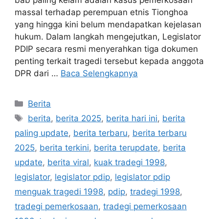
bab paling kelam adalah kasus pemerkosaan
massal terhadap perempuan etnis Tionghoa
yang hingga kini belum mendapatkan kejelasan
hukum. Dalam langkah mengejutkan, Legislator
PDIP secara resmi menyerahkan tiga dokumen
penting terkait tragedi tersebut kepada anggota
DPR dari …
Baca Selengkapnya
Kategori
Berita
Tag
berita
,
berita 2025
,
berita hari ini
,
berita
paling update
,
berita terbaru
,
berita terbaru
2025
,
berita terkini
,
berita terupdate
,
berita
update
,
berita viral
,
kuak tradegi 1998
,
legislator
,
legislator pdip
,
legislator pdip
menguak tragedi 1998
,
pdip
,
tradegi 1998
,
tradegi pemerkosaan
,
tradegi pemerkosaan