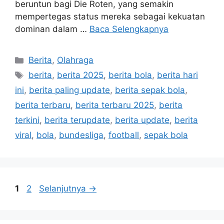
beruntun bagi Die Roten, yang semakin
mempertegas status mereka sebagai kekuatan
dominan dalam …
Baca Selengkapnya
Kategori
Berita
,
Olahraga
Tag
berita
,
berita 2025
,
berita bola
,
berita hari
ini
,
berita paling update
,
berita sepak bola
,
berita terbaru
,
berita terbaru 2025
,
berita
terkini
,
berita terupdate
,
berita update
,
berita
viral
,
bola
,
bundesliga
,
football
,
sepak bola
Halaman
Halaman
1
2
Selanjutnya
→