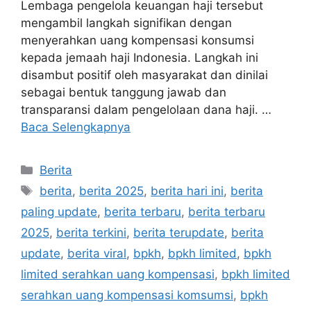
Lembaga pengelola keuangan haji tersebut
mengambil langkah signifikan dengan
menyerahkan uang kompensasi konsumsi
kepada jemaah haji Indonesia. Langkah ini
disambut positif oleh masyarakat dan dinilai
sebagai bentuk tanggung jawab dan
transparansi dalam pengelolaan dana haji. …
Baca Selengkapnya
Kategori
Berita
Tag
berita
,
berita 2025
,
berita hari ini
,
berita
paling update
,
berita terbaru
,
berita terbaru
2025
,
berita terkini
,
berita terupdate
,
berita
update
,
berita viral
,
bpkh
,
bpkh limited
,
bpkh
limited serahkan uang kompensasi
,
bpkh limited
serahkan uang kompensasi komsumsi
,
bpkh