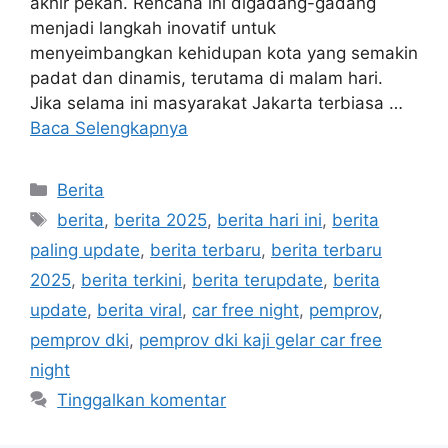
akhir pekan. Rencana ini digadang-gadang
menjadi langkah inovatif untuk
menyeimbangkan kehidupan kota yang semakin
padat dan dinamis, terutama di malam hari.
Jika selama ini masyarakat Jakarta terbiasa …
Baca Selengkapnya
Kategori
Berita
Tag
berita
,
berita 2025
,
berita hari ini
,
berita
paling update
,
berita terbaru
,
berita terbaru
2025
,
berita terkini
,
berita terupdate
,
berita
update
,
berita viral
,
car free night
,
pemprov
,
pemprov dki
,
pemprov dki kaji gelar car free
night
Tinggalkan komentar