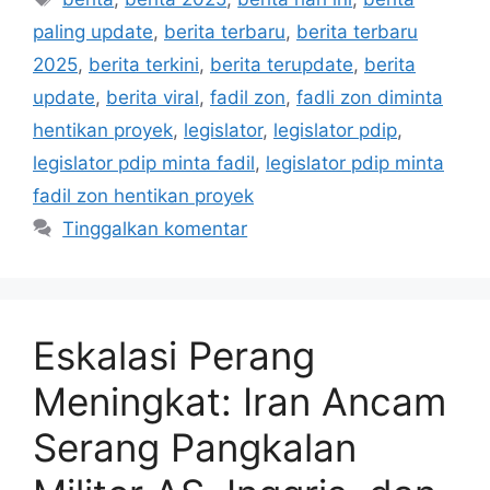
paling update
,
berita terbaru
,
berita terbaru
2025
,
berita terkini
,
berita terupdate
,
berita
update
,
berita viral
,
fadil zon
,
fadli zon diminta
hentikan proyek
,
legislator
,
legislator pdip
,
legislator pdip minta fadil
,
legislator pdip minta
fadil zon hentikan proyek
Tinggalkan komentar
Eskalasi Perang
Meningkat: Iran Ancam
Serang Pangkalan