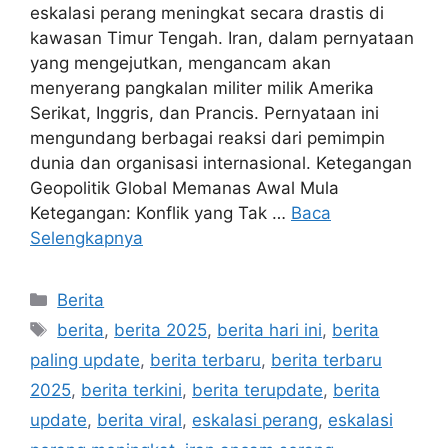
eskalasi perang meningkat secara drastis di
kawasan Timur Tengah. Iran, dalam pernyataan
yang mengejutkan, mengancam akan
menyerang pangkalan militer milik Amerika
Serikat, Inggris, dan Prancis. Pernyataan ini
mengundang berbagai reaksi dari pemimpin
dunia dan organisasi internasional. Ketegangan
Geopolitik Global Memanas Awal Mula
Ketegangan: Konflik yang Tak …
Baca
Selengkapnya
Kategori
Berita
Tag
berita
,
berita 2025
,
berita hari ini
,
berita
paling update
,
berita terbaru
,
berita terbaru
2025
,
berita terkini
,
berita terupdate
,
berita
update
,
berita viral
,
eskalasi perang
,
eskalasi