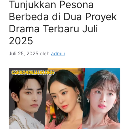
Tunjukkan Pesona
Berbeda di Dua Proyek
Drama Terbaru Juli
2025
Juli 25, 2025
oleh
admin