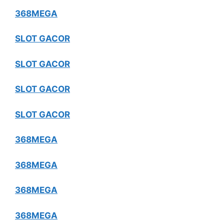
368MEGA
SLOT GACOR
SLOT GACOR
SLOT GACOR
SLOT GACOR
368MEGA
368MEGA
368MEGA
368MEGA