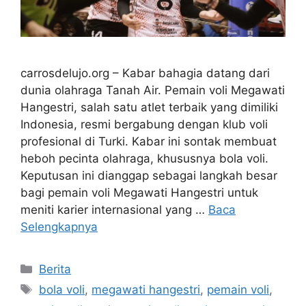
carrosdelujo.org – Kabar bahagia datang dari
dunia olahraga Tanah Air. Pemain voli Megawati
Hangestri, salah satu atlet terbaik yang dimiliki
Indonesia, resmi bergabung dengan klub voli
profesional di Turki. Kabar ini sontak membuat
heboh pecinta olahraga, khususnya bola voli.
Keputusan ini dianggap sebagai langkah besar
bagi pemain voli Megawati Hangestri untuk
meniti karier internasional yang …
Baca
Selengkapnya
Kategori
Berita
Tag
bola voli
,
megawati hangestri
,
pemain voli
,