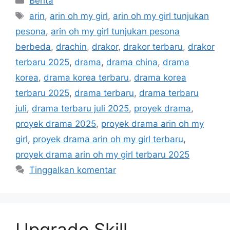
Berita
Tag
arin
,
arin oh my girl
,
arin oh my girl tunjukan
pesona
,
arin oh my girl tunjukan pesona
berbeda
,
drachin
,
drakor
,
drakor terbaru
,
drakor
terbaru 2025
,
drama
,
drama china
,
drama
korea
,
drama korea terbaru
,
drama korea
terbaru 2025
,
drama terbaru
,
drama terbaru
juli
,
drama terbaru juli 2025
,
proyek drama
,
proyek drama 2025
,
proyek drama arin oh my
girl
,
proyek drama arin oh my girl terbaru
,
proyek drama arin oh my girl terbaru 2025
Tinggalkan komentar
Upgrade Skill