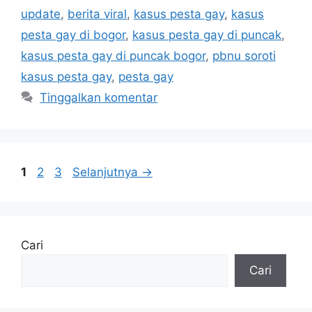
update
,
berita viral
,
kasus pesta gay
,
kasus
pesta gay di bogor
,
kasus pesta gay di puncak
,
kasus pesta gay di puncak bogor
,
pbnu soroti
kasus pesta gay
,
pesta gay
Tinggalkan komentar
Halaman
Halaman
Halaman
1
2
3
Selanjutnya
→
Cari
Cari