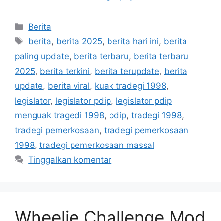
Kategori
Berita
Tag
berita
,
berita 2025
,
berita hari ini
,
berita
paling update
,
berita terbaru
,
berita terbaru
2025
,
berita terkini
,
berita terupdate
,
berita
update
,
berita viral
,
kuak tradegi 1998
,
legislator
,
legislator pdip
,
legislator pdip
menguak tragedi 1998
,
pdip
,
tradegi 1998
,
tradegi pemerkosaan
,
tradegi pemerkosaan
1998
,
tradegi pemerkosaan massal
Tinggalkan komentar
Wheelie Challenge Mod