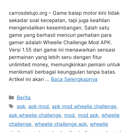
carrosdelujo.org – Game balap motor kini tidak
sekadar soal kecepatan, tapi juga keahlian
mengendalikan keseimbangan. Salah satu
game yang berhasil mencuri perhatian para
gamer adalah Wheelie Challenge Mod APK.
Versi 1.55 dari game ini menawarkan sensasi
permainan yang lebih seru dengan fitur
unlimited money, memungkinkan pemain untuk
menikmati berbagai keunggulan tanpa batas.
Artikel ini akan …
Baca Selengkapnya
Kategori
Berita
Tag
apk
,
apk mod
,
apk mod wheelie challenge
,
apk wheelie challenge
,
mod
,
mod apk
,
wheelie
challenge
,
wheelie challenge apk
,
wheelie