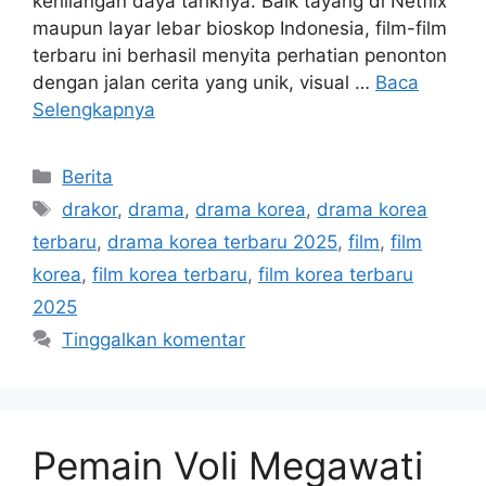
kehilangan daya tariknya. Baik tayang di Netflix
maupun layar lebar bioskop Indonesia, film-film
terbaru ini berhasil menyita perhatian penonton
dengan jalan cerita yang unik, visual …
Baca
Selengkapnya
Kategori
Berita
Tag
drakor
,
drama
,
drama korea
,
drama korea
terbaru
,
drama korea terbaru 2025
,
film
,
film
korea
,
film korea terbaru
,
film korea terbaru
2025
Tinggalkan komentar
Pemain Voli Megawati