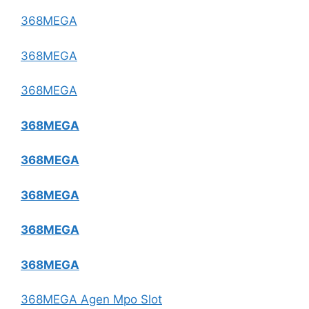
368MEGA
368MEGA
368MEGA
368MEGA
368MEGA
368MEGA
368MEGA
368MEGA
368MEGA Agen Mpo Slot