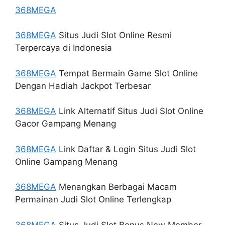
368MEGA
368MEGA
Situs Judi Slot Online Resmi
Terpercaya di Indonesia
368MEGA
Tempat Bermain Game Slot Online
Dengan Hadiah Jackpot Terbesar
368MEGA
Link Alternatif Situs Judi Slot Online
Gacor Gampang Menang
368MEGA
Link Daftar & Login Situs Judi Slot
Online Gampang Menang
368MEGA
Menangkan Berbagai Macam
Permainan Judi Slot Online Terlengkap
368MEGA
Situs Judi Slot Bonus New Member