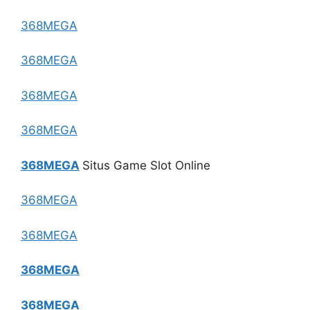
368MEGA
368MEGA
368MEGA
368MEGA
368MEGA
Situs Game Slot Online
368MEGA
368MEGA
368MEGA
368MEGA