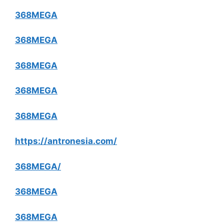
368MEGA
368MEGA
368MEGA
368MEGA
368MEGA
https://antronesia.com/
368MEGA/
368MEGA
368MEGA