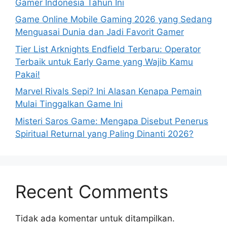
Gamer Indonesia Tahun Ini
Game Online Mobile Gaming 2026 yang Sedang
Menguasai Dunia dan Jadi Favorit Gamer
Tier List Arknights Endfield Terbaru: Operator
Terbaik untuk Early Game yang Wajib Kamu
Pakai!
Marvel Rivals Sepi? Ini Alasan Kenapa Pemain
Mulai Tinggalkan Game Ini
Misteri Saros Game: Mengapa Disebut Penerus
Spiritual Returnal yang Paling Dinanti 2026?
Recent Comments
Tidak ada komentar untuk ditampilkan.