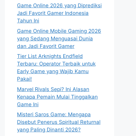
Game Online 2026 yang Diprediksi
Jadi Favorit Gamer Indonesia
Tahun Ini
Game Online Mobile Gaming 2026
yang Sedang Menguasai Dunia
dan Jadi Favorit Gamer
Tier List Arknights Endfield
Terbaru: Operator Terbaik untuk
Early Game yang Wajib Kamu
Pakai!
Marvel Rivals Sepi? Ini Alasan
Kenapa Pemain Mulai Tinggalkan
Game Ini
Misteri Saros Game: Mengapa
Disebut Penerus Spiritual Returnal
yang Paling Dinanti 2026?