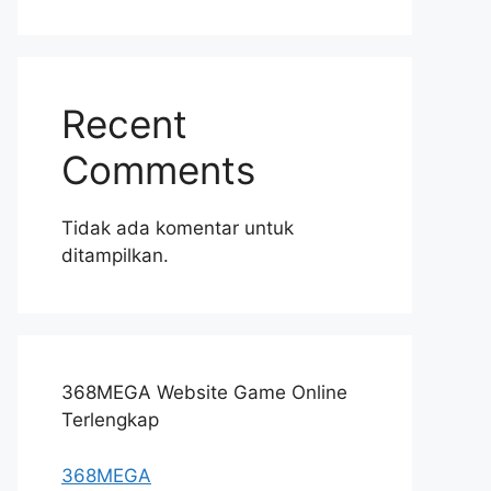
Recent
Comments
Tidak ada komentar untuk
ditampilkan.
368MEGA Website Game Online
Terlengkap
368MEGA