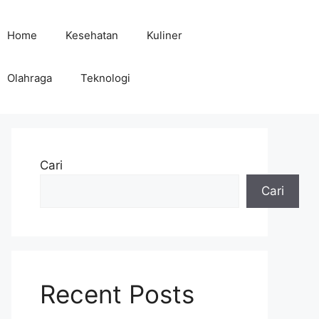
Home
Kesehatan
Kuliner
Olahraga
Teknologi
Cari
Cari
Recent Posts