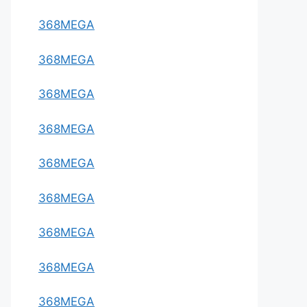
368MEGA
368MEGA
368MEGA
368MEGA
368MEGA
368MEGA
368MEGA
368MEGA
368MEGA