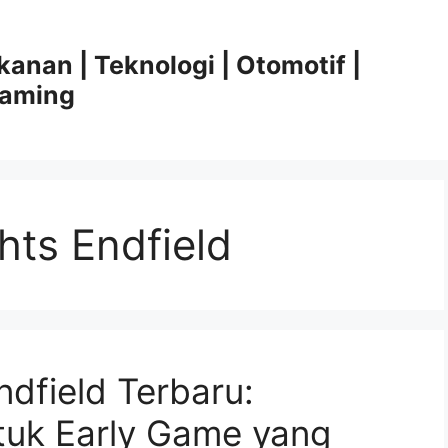
akanan | Teknologi | Otomotif |
 Gaming
hts Endfield
ndfield Terbaru:
tuk Early Game yang