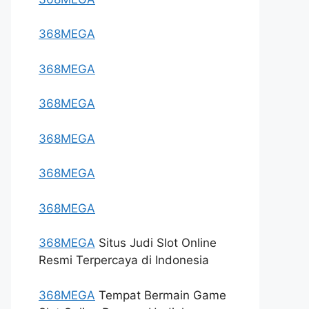
368MEGA
368MEGA
368MEGA
368MEGA
368MEGA
368MEGA
368MEGA
Situs Judi Slot Online
Resmi Terpercaya di Indonesia
368MEGA
Tempat Bermain Game