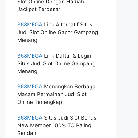
Slot Online Dengan Hadiah
Jackpot Terbesar
368MEGA
Link Alternatif Situs
Judi Slot Online Gacor Gampang
Menang
368MEGA
Link Daftar & Login
Situs Judi Slot Online Gampang
Menang
368MEGA
Menangkan Berbagai
Macam Permainan Judi Slot
Online Terlengkap
368MEGA
Situs Judi Slot Bonus
New Member 100% TO Paling
Rendah