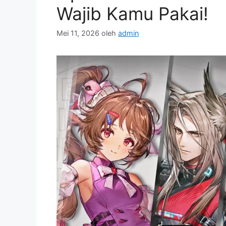
Wajib Kamu Pakai!
Mei 11, 2026
oleh
admin