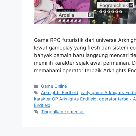
Game RPG futuristik dari universe Arknig
lewat gameplay yang fresh dan sistem co
banyak pemain baru langsung mencari tier 
memilih karakter sejak awal permainan. 
memahami operator terbaik Arknights En
Kategori
Game Online
Tag
Arknights Endfield
,
early game Arknights Endfi
karakter OP Arknights Endfield
,
operator terbaik A
Endfield
Tinggalkan komentar