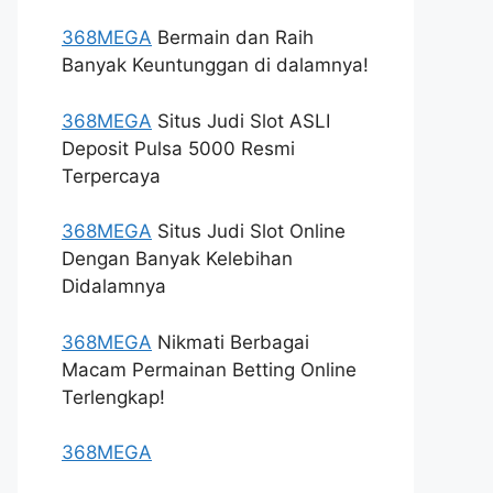
368MEGA
Bermain dan Raih
Banyak Keuntunggan di dalamnya!
368MEGA
Situs Judi Slot ASLI
Deposit Pulsa 5000 Resmi
Terpercaya
368MEGA
Situs Judi Slot Online
Dengan Banyak Kelebihan
Didalamnya
368MEGA
Nikmati Berbagai
Macam Permainan Betting Online
Terlengkap!
368MEGA