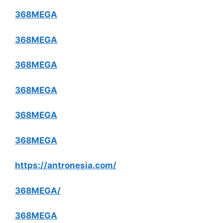
368MEGA
368MEGA
368MEGA
368MEGA
368MEGA
368MEGA
https://antronesia.com/
368MEGA/
368MEGA