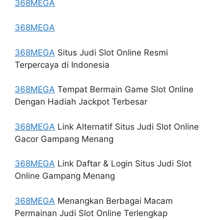
368MEGA
368MEGA
368MEGA
Situs Judi Slot Online Resmi
Terpercaya di Indonesia
368MEGA
Tempat Bermain Game Slot Online
Dengan Hadiah Jackpot Terbesar
368MEGA
Link Alternatif Situs Judi Slot Online
Gacor Gampang Menang
368MEGA
Link Daftar & Login Situs Judi Slot
Online Gampang Menang
368MEGA
Menangkan Berbagai Macam
Permainan Judi Slot Online Terlengkap