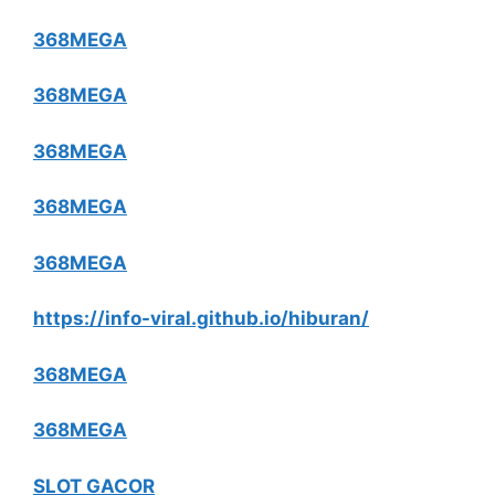
368MEGA
368MEGA
368MEGA
368MEGA
368MEGA
https://info-viral.github.io/hiburan/
368MEGA
368MEGA
SLOT GACOR