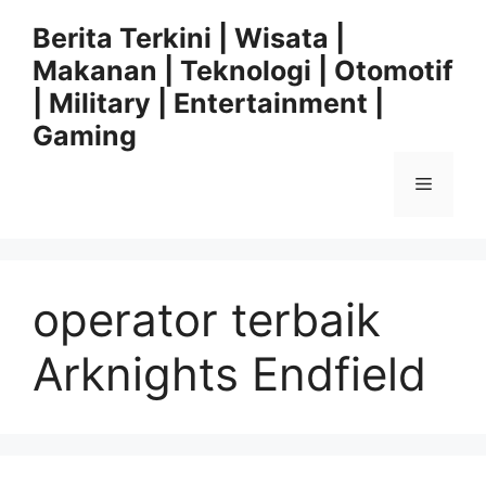
Langsung
Berita Terkini | Wisata |
ke
Makanan | Teknologi | Otomotif
isi
| Military | Entertainment |
Gaming
Menu
operator terbaik
Arknights Endfield