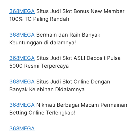
368MEGA
Situs Judi Slot Bonus New Member
100% TO Paling Rendah
368MEGA
Bermain dan Raih Banyak
Keuntunggan di dalamnya!
368MEGA
Situs Judi Slot ASLI Deposit Pulsa
5000 Resmi Terpercaya
368MEGA
Situs Judi Slot Online Dengan
Banyak Kelebihan Didalamnya
368MEGA
Nikmati Berbagai Macam Permainan
Betting Online Terlengkap!
368MEGA