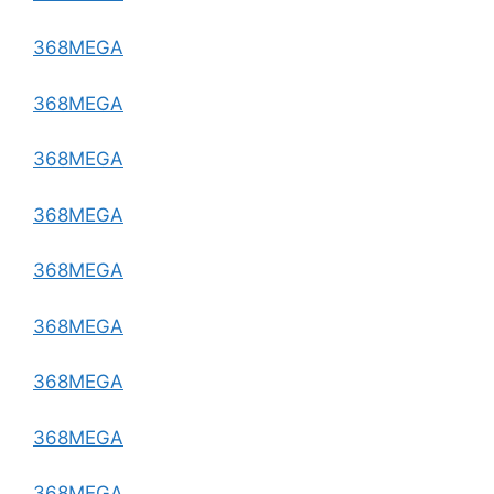
368MEGA
368MEGA
368MEGA
368MEGA
368MEGA
368MEGA
368MEGA
368MEGA
368MEGA