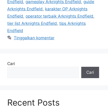
Endfield
,
gameplay Arknights Endfield
,
guide
Arknights Endfield
,
karakter OP Arknights
Endfield
,
operator terbaik Arknights Endfield
,
tier list Arknights Endfield
,
tips Arknights
Endfield
Tinggalkan komentar
Cari
Cari
Recent Posts