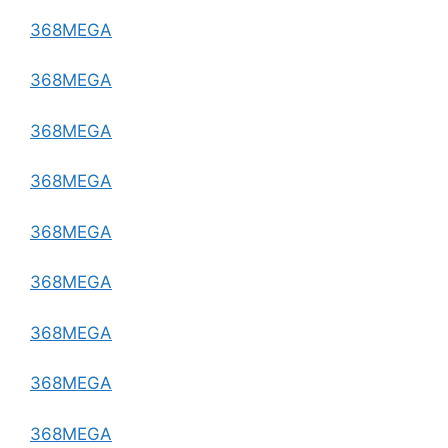
368MEGA
368MEGA
368MEGA
368MEGA
368MEGA
368MEGA
368MEGA
368MEGA
368MEGA