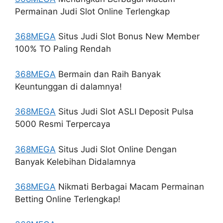
Permainan Judi Slot Online Terlengkap
368MEGA
Situs Judi Slot Bonus New Member
100% TO Paling Rendah
368MEGA
Bermain dan Raih Banyak
Keuntunggan di dalamnya!
368MEGA
Situs Judi Slot ASLI Deposit Pulsa
5000 Resmi Terpercaya
368MEGA
Situs Judi Slot Online Dengan
Banyak Kelebihan Didalamnya
368MEGA
Nikmati Berbagai Macam Permainan
Betting Online Terlengkap!