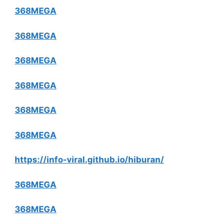
368MEGA
368MEGA
368MEGA
368MEGA
368MEGA
368MEGA
https://info-viral.github.io/hiburan/
368MEGA
368MEGA