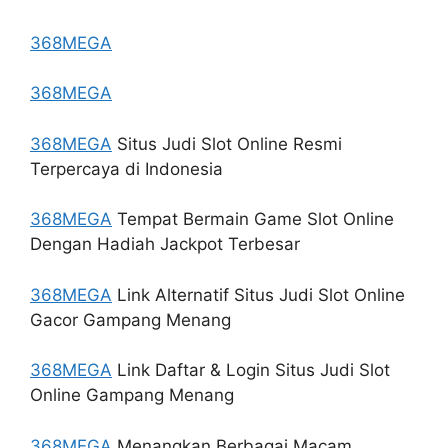
368MEGA
368MEGA
368MEGA
Situs Judi Slot Online Resmi
Terpercaya di Indonesia
368MEGA
Tempat Bermain Game Slot Online
Dengan Hadiah Jackpot Terbesar
368MEGA
Link Alternatif Situs Judi Slot Online
Gacor Gampang Menang
368MEGA
Link Daftar & Login Situs Judi Slot
Online Gampang Menang
368MEGA
Menangkan Berbagai Macam