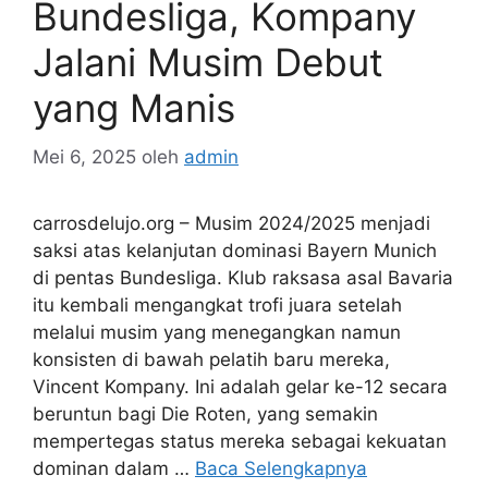
Bundesliga, Kompany
Jalani Musim Debut
yang Manis
Mei 6, 2025
oleh
admin
carrosdelujo.org – Musim 2024/2025 menjadi
saksi atas kelanjutan dominasi Bayern Munich
di pentas Bundesliga. Klub raksasa asal Bavaria
itu kembali mengangkat trofi juara setelah
melalui musim yang menegangkan namun
konsisten di bawah pelatih baru mereka,
Vincent Kompany. Ini adalah gelar ke-12 secara
beruntun bagi Die Roten, yang semakin
mempertegas status mereka sebagai kekuatan
dominan dalam …
Baca Selengkapnya