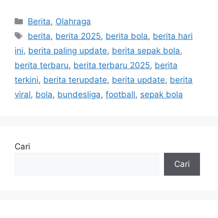
Kategori
Berita
,
Olahraga
Tag
berita
,
berita 2025
,
berita bola
,
berita hari
ini
,
berita paling update
,
berita sepak bola
,
berita terbaru
,
berita terbaru 2025
,
berita
terkini
,
berita terupdate
,
berita update
,
berita
viral
,
bola
,
bundesliga
,
football
,
sepak bola
Cari
Cari