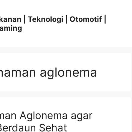
akanan | Teknologi | Otomotif |
 Gaming
anaman aglonema
man Aglonema agar
Berdaun Sehat