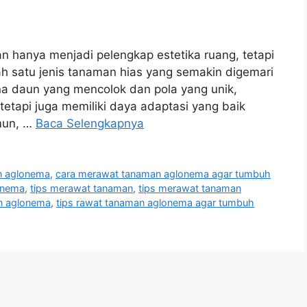
an hanya menjadi pelengkap estetika ruang, tetapi
ah satu jenis tanaman hias yang semakin digemari
 daun yang mencolok dan pola yang unik,
tapi juga memiliki daya adaptasi yang baik
mun, …
Baca Selengkapnya
n aglonema
,
cara merawat tanaman aglonema agar tumbuh
onema
,
tips merawat tanaman
,
tips merawat tanaman
an aglonema
,
tips rawat tanaman aglonema agar tumbuh