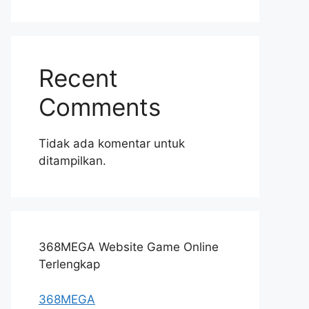
Recent
Comments
Tidak ada komentar untuk
ditampilkan.
368MEGA Website Game Online
Terlengkap
368MEGA