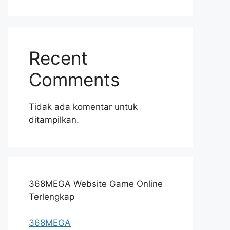
Recent
Comments
Tidak ada komentar untuk
ditampilkan.
368MEGA Website Game Online
Terlengkap
368MEGA