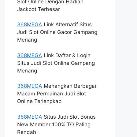
Slot Online Dengan Hadiah
Jackpot Terbesar
368MEGA
Link Alternatif Situs
Judi Slot Online Gacor Gampang
Menang
368MEGA
Link Daftar & Login
Situs Judi Slot Online Gampang
Menang
368MEGA
Menangkan Berbagai
Macam Permainan Judi Slot
Online Terlengkap
368MEGA
Situs Judi Slot Bonus
New Member 100% TO Paling
Rendah