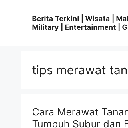
Langsung
ke
Berita Terkini | Wisata | M
isi
Military | Entertainment |
tips merawat t
Cara Merawat Tana
Tumbuh Subur dan 