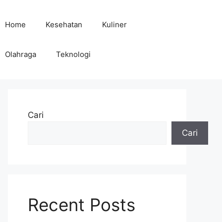
Home
Kesehatan
Kuliner
Olahraga
Teknologi
Cari
Cari
Recent Posts