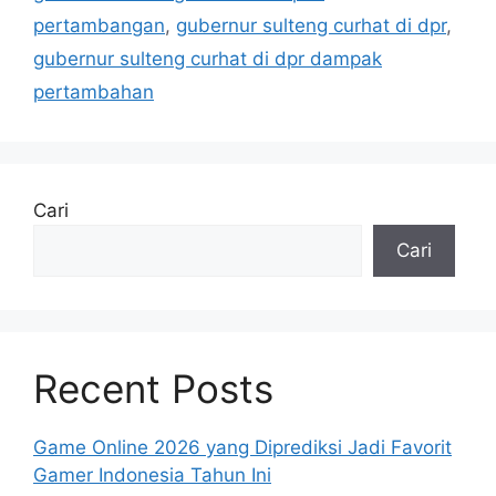
pertambangan
,
gubernur sulteng curhat di dpr
,
gubernur sulteng curhat di dpr dampak
pertambahan
Cari
Cari
Recent Posts
Game Online 2026 yang Diprediksi Jadi Favorit
Gamer Indonesia Tahun Ini