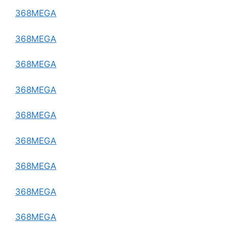
368MEGA
368MEGA
368MEGA
368MEGA
368MEGA
368MEGA
368MEGA
368MEGA
368MEGA