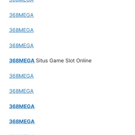
368MEGA
368MEGA
368MEGA
368MEGA
Situs Game Slot Online
368MEGA
368MEGA
368MEGA
368MEGA