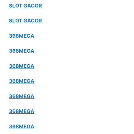
SLOT GACOR
SLOT GACOR
368MEGA
368MEGA
368MEGA
368MEGA
368MEGA
368MEGA
368MEGA