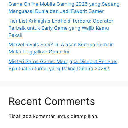
Game Online Mobile Gaming 2026 yang Sedang
Menguasai Dunia dan Jadi Favorit Gamer
Tier List Arknights Endfield Terbaru: Operator
Terbaik untuk Early Game yang Wajib Kamu
Pakai!
Marvel Rivals Sepi? Ini Alasan Kenapa Pemain
Mulai Tinggalkan Game Ini
Misteri Saros Game: Mengapa Disebut Penerus
Spiritual Returnal yang Paling Dinanti 2026?
Recent Comments
Tidak ada komentar untuk ditampilkan.