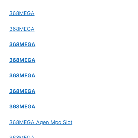
368MEGA
368MEGA
368MEGA
368MEGA
368MEGA
368MEGA
368MEGA
368MEGA Agen Mpo Slot
368MEGA