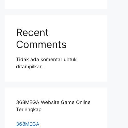
Recent
Comments
Tidak ada komentar untuk
ditampilkan.
368MEGA Website Game Online
Terlengkap
368MEGA