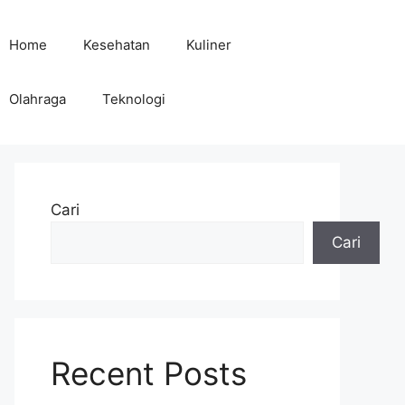
Home
Kesehatan
Kuliner
Olahraga
Teknologi
Cari
Cari
Recent Posts