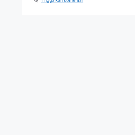
Tinggalkan komentar