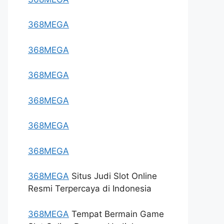
368MEGA
368MEGA
368MEGA
368MEGA
368MEGA
368MEGA
368MEGA
Situs Judi Slot Online
Resmi Terpercaya di Indonesia
368MEGA
Tempat Bermain Game