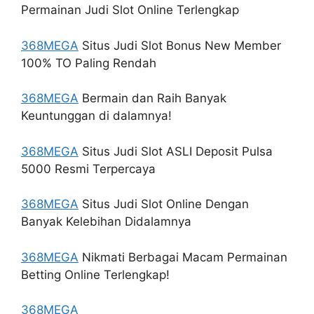
Permainan Judi Slot Online Terlengkap
368MEGA
Situs Judi Slot Bonus New Member
100% TO Paling Rendah
368MEGA
Bermain dan Raih Banyak
Keuntunggan di dalamnya!
368MEGA
Situs Judi Slot ASLI Deposit Pulsa
5000 Resmi Terpercaya
368MEGA
Situs Judi Slot Online Dengan
Banyak Kelebihan Didalamnya
368MEGA
Nikmati Berbagai Macam Permainan
Betting Online Terlengkap!
368MEGA