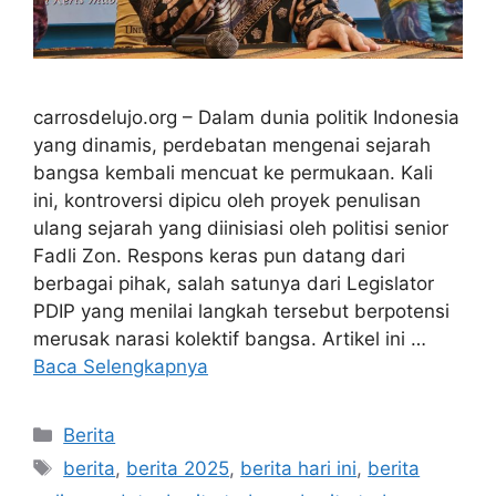
carrosdelujo.org – Dalam dunia politik Indonesia
yang dinamis, perdebatan mengenai sejarah
bangsa kembali mencuat ke permukaan. Kali
ini, kontroversi dipicu oleh proyek penulisan
ulang sejarah yang diinisiasi oleh politisi senior
Fadli Zon. Respons keras pun datang dari
berbagai pihak, salah satunya dari Legislator
PDIP yang menilai langkah tersebut berpotensi
merusak narasi kolektif bangsa. Artikel ini …
Baca Selengkapnya
Kategori
Berita
Tag
berita
,
berita 2025
,
berita hari ini
,
berita