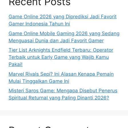
Recent Posts
Game Online 2026 yang Diprediksi Jadi Favorit
Gamer Indonesia Tahun Ini
Game Online Mobile Gaming 2026 yang Sedang
Menguasai Dunia dan Jadi Favorit Gamer
Tier List Arknights Endfield Terbaru: Operator
Terbaik untuk Early Game yang Wajib Kamu
Pakai!
Marvel Rivals Sepi? Ini Alasan Kenapa Pemain
Mulai Tinggalkan Game Ini
Misteri Saros Game: Mengapa Disebut Penerus
Spiritual Returnal yang Paling Dinanti 2026?