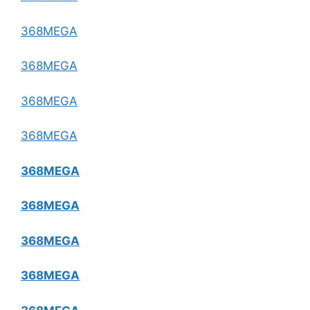
368MEGA
368MEGA
368MEGA
368MEGA
368MEGA
368MEGA
368MEGA
368MEGA