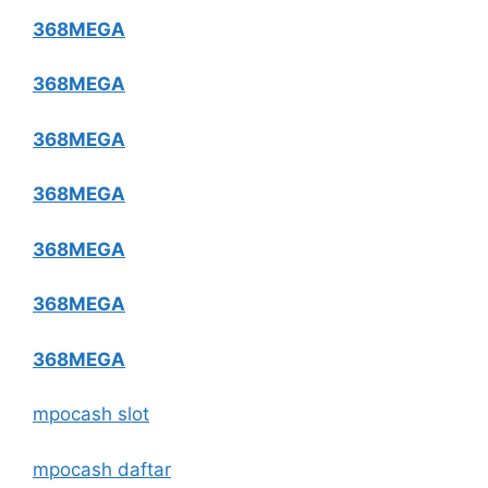
368MEGA
368MEGA
368MEGA
368MEGA
368MEGA
368MEGA
368MEGA
mpocash slot
mpocash daftar