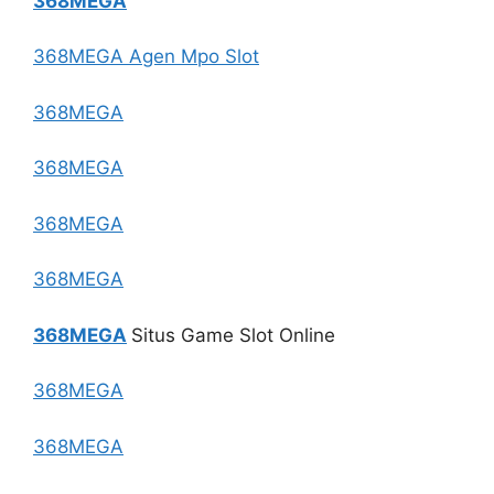
368MEGA
368MEGA Agen Mpo Slot
368MEGA
368MEGA
368MEGA
368MEGA
368MEGA
Situs Game Slot Online
368MEGA
368MEGA