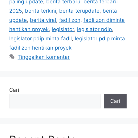
paling update
,
berita terbaru
,
berita terbaru
2025
,
berita terkini
,
berita terupdate
,
berita
update
,
berita viral
,
fadil zon
,
fadli zon diminta
hentikan proyek
,
legislator
,
legislator pdip
,
legislator pdip minta fadil
,
legislator pdip minta
fadil zon hentikan proyek
Tinggalkan komentar
Cari
Cari