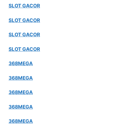
SLOT GACOR
SLOT GACOR
SLOT GACOR
SLOT GACOR
368MEGA
368MEGA
368MEGA
368MEGA
368MEGA