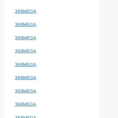
368MEGA
368MEGA
368MEGA
368MEGA
368MEGA
368MEGA
368MEGA
368MEGA
368MEGA