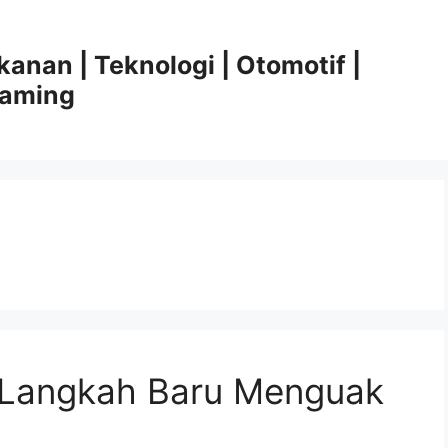
akanan | Teknologi | Otomotif |
 Gaming
n Langkah Baru Menguak