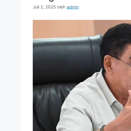
Juli 2, 2025
oleh
admin