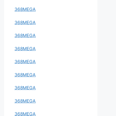
368MEGA
368MEGA
368MEGA
368MEGA
368MEGA
368MEGA
368MEGA
368MEGA
368MEGA