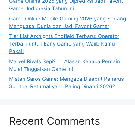
Game Online 2026 yang Diprediksi Jadi Favorit
Gamer Indonesia Tahun Ini
Game Online Mobile Gaming 2026 yang Sedang
Menguasai Dunia dan Jadi Favorit Gamer
Tier List Arknights Endfield Terbaru: Operator
Terbaik untuk Early Game yang Wajib Kamu
Pakai!
Marvel Rivals Sepi? Ini Alasan Kenapa Pemain
Mulai Tinggalkan Game Ini
Misteri Saros Game: Mengapa Disebut Penerus
Spiritual Returnal yang Paling Dinanti 2026?
Recent Comments