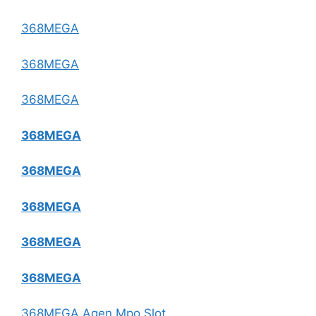
368MEGA
368MEGA
368MEGA
368MEGA
368MEGA
368MEGA
368MEGA
368MEGA
368MEGA Agen Mpo Slot