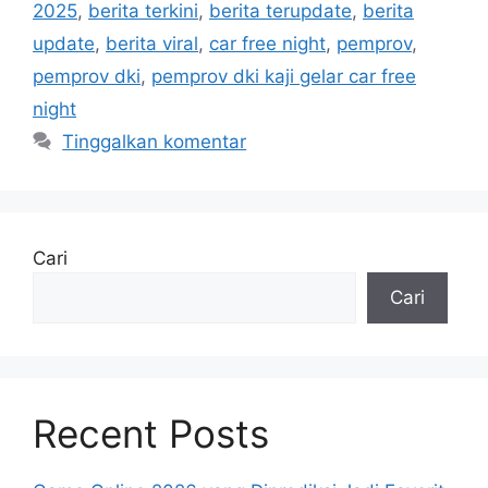
2025
,
berita terkini
,
berita terupdate
,
berita
update
,
berita viral
,
car free night
,
pemprov
,
pemprov dki
,
pemprov dki kaji gelar car free
night
Tinggalkan komentar
Cari
Cari
Recent Posts