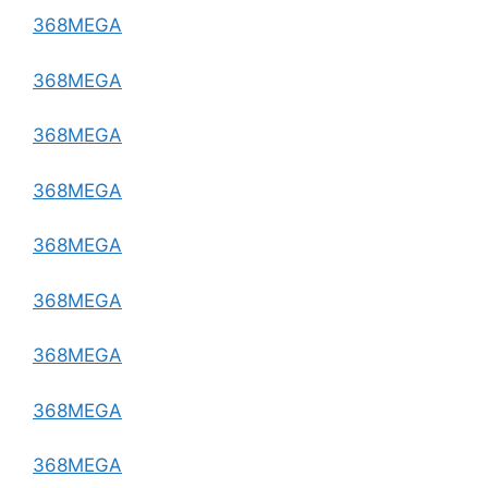
368MEGA
368MEGA
368MEGA
368MEGA
368MEGA
368MEGA
368MEGA
368MEGA
368MEGA