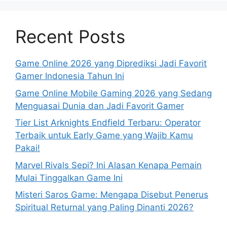
Recent Posts
Game Online 2026 yang Diprediksi Jadi Favorit
Gamer Indonesia Tahun Ini
Game Online Mobile Gaming 2026 yang Sedang
Menguasai Dunia dan Jadi Favorit Gamer
Tier List Arknights Endfield Terbaru: Operator
Terbaik untuk Early Game yang Wajib Kamu
Pakai!
Marvel Rivals Sepi? Ini Alasan Kenapa Pemain
Mulai Tinggalkan Game Ini
Misteri Saros Game: Mengapa Disebut Penerus
Spiritual Returnal yang Paling Dinanti 2026?