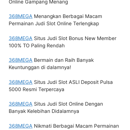
Online Gampang Menang
368MEGA
Menangkan Berbagai Macam
Permainan Judi Slot Online Terlengkap
368MEGA
Situs Judi Slot Bonus New Member
100% TO Paling Rendah
368MEGA
Bermain dan Raih Banyak
Keuntunggan di dalamnya!
368MEGA
Situs Judi Slot ASLI Deposit Pulsa
5000 Resmi Terpercaya
368MEGA
Situs Judi Slot Online Dengan
Banyak Kelebihan Didalamnya
368MEGA
Nikmati Berbagai Macam Permainan