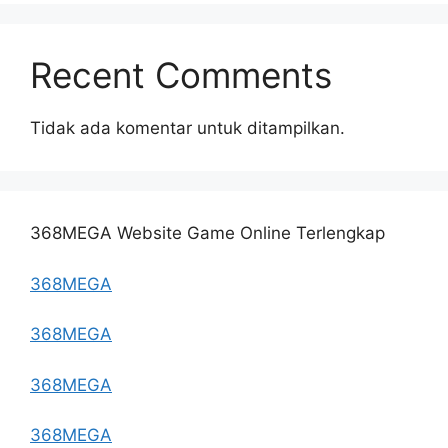
Recent Comments
Tidak ada komentar untuk ditampilkan.
368MEGA Website Game Online Terlengkap
368MEGA
368MEGA
368MEGA
368MEGA