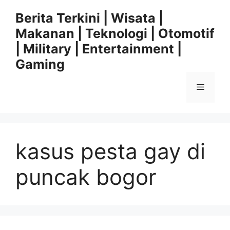
Langsung
Berita Terkini | Wisata |
ke
Makanan | Teknologi | Otomotif
isi
| Military | Entertainment |
Gaming
Menu
kasus pesta gay di
puncak bogor