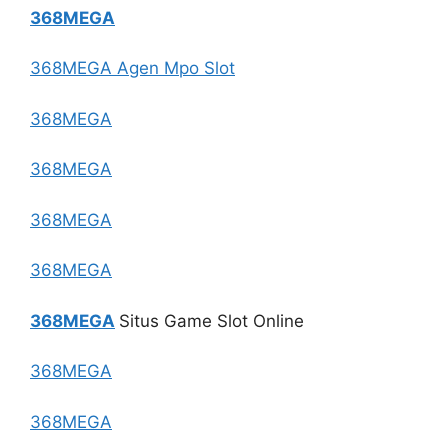
368MEGA
368MEGA Agen Mpo Slot
368MEGA
368MEGA
368MEGA
368MEGA
368MEGA
Situs Game Slot Online
368MEGA
368MEGA