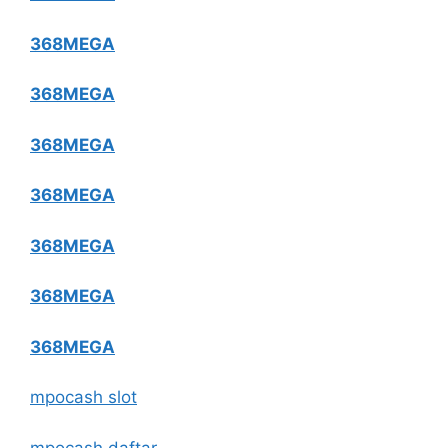
368MEGA
368MEGA
368MEGA
368MEGA
368MEGA
368MEGA
368MEGA
mpocash slot
mpocash daftar