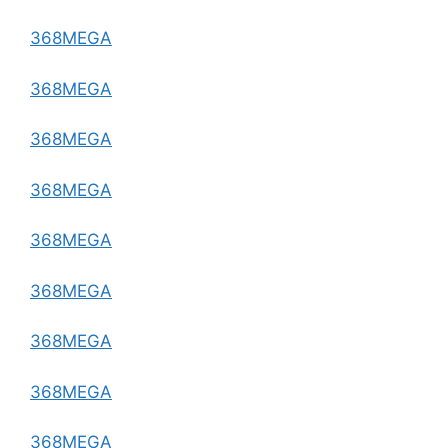
368MEGA
368MEGA
368MEGA
368MEGA
368MEGA
368MEGA
368MEGA
368MEGA
368MEGA