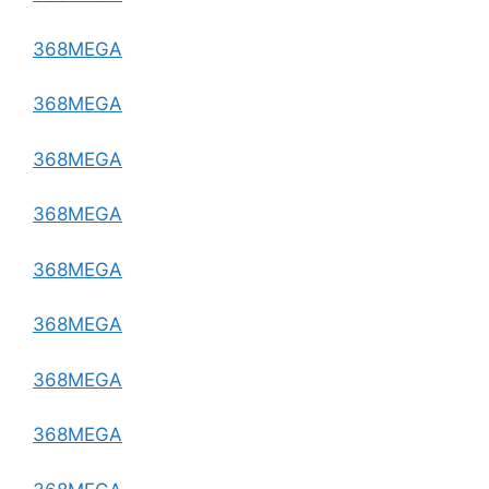
368MEGA
368MEGA
368MEGA
368MEGA
368MEGA
368MEGA
368MEGA
368MEGA