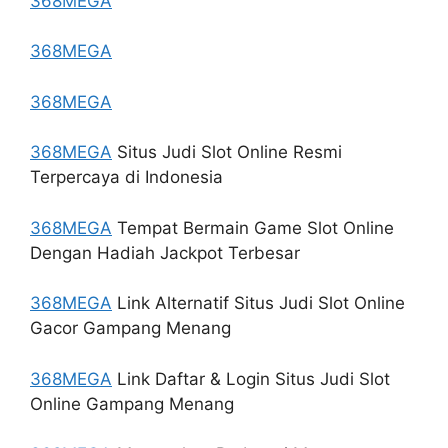
368MEGA
368MEGA
368MEGA
368MEGA
Situs Judi Slot Online Resmi
Terpercaya di Indonesia
368MEGA
Tempat Bermain Game Slot Online
Dengan Hadiah Jackpot Terbesar
368MEGA
Link Alternatif Situs Judi Slot Online
Gacor Gampang Menang
368MEGA
Link Daftar & Login Situs Judi Slot
Online Gampang Menang