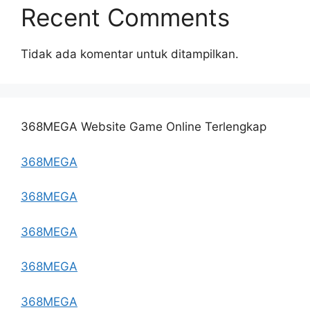
Recent Comments
Tidak ada komentar untuk ditampilkan.
368MEGA Website Game Online Terlengkap
368MEGA
368MEGA
368MEGA
368MEGA
368MEGA