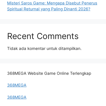
Misteri Saros Game: Mengapa Disebut Penerus
Spiritual Returnal yang Paling Dinanti 2026?
Recent Comments
Tidak ada komentar untuk ditampilkan.
368MEGA Website Game Online Terlengkap
368MEGA
368MEGA