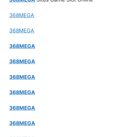
368MEGA
368MEGA
368MEGA
368MEGA
368MEGA
368MEGA
368MEGA
368MEGA