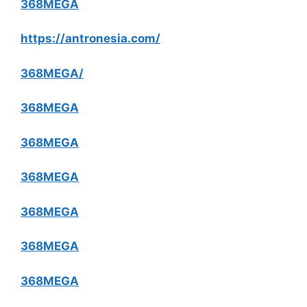
368MEGA
https://antronesia.com/
368MEGA/
368MEGA
368MEGA
368MEGA
368MEGA
368MEGA
368MEGA