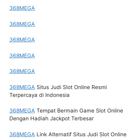
368MEGA
368MEGA
368MEGA
368MEGA
368MEGA
368MEGA
Situs Judi Slot Online Resmi
Terpercaya di Indonesia
368MEGA
Tempat Bermain Game Slot Online
Dengan Hadiah Jackpot Terbesar
368MEGA
Link Alternatif Situs Judi Slot Online