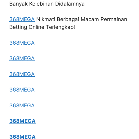
Banyak Kelebihan Didalamnya
368MEGA
Nikmati Berbagai Macam Permainan
Betting Online Terlengkap!
368MEGA
368MEGA
368MEGA
368MEGA
368MEGA
368MEGA
368MEGA