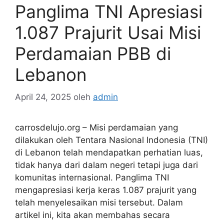
Panglima TNI Apresiasi
1.087 Prajurit Usai Misi
Perdamaian PBB di
Lebanon
April 24, 2025
oleh
admin
carrosdelujo.org – Misi perdamaian yang
dilakukan oleh Tentara Nasional Indonesia (TNI)
di Lebanon telah mendapatkan perhatian luas,
tidak hanya dari dalam negeri tetapi juga dari
komunitas internasional. Panglima TNI
mengapresiasi kerja keras 1.087 prajurit yang
telah menyelesaikan misi tersebut. Dalam
artikel ini, kita akan membahas secara