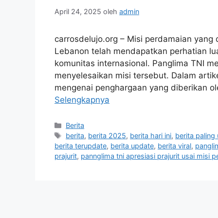
April 24, 2025
oleh
admin
carrosdelujo.org – Misi perdamaian yang d
Lebanon telah mendapatkan perhatian luas
komunitas internasional. Panglima TNI men
menyelesaikan misi tersebut. Dalam arti
mengenai penghargaan yang diberikan ol
Selengkapnya
Kategori
Berita
Tag
berita
,
berita 2025
,
berita hari ini
,
berita paling
berita terupdate
,
berita update
,
berita viral
,
pangli
prajurit
,
pannglima tni apresiasi prajurit usai misi