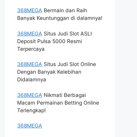
368MEGA
Bermain dan Raih
Banyak Keuntunggan di dalamnya!
368MEGA
Situs Judi Slot ASLI
Deposit Pulsa 5000 Resmi
Terpercaya
368MEGA
Situs Judi Slot Online
Dengan Banyak Kelebihan
Didalamnya
368MEGA
Nikmati Berbagai
Macam Permainan Betting Online
Terlengkap!
368MEGA