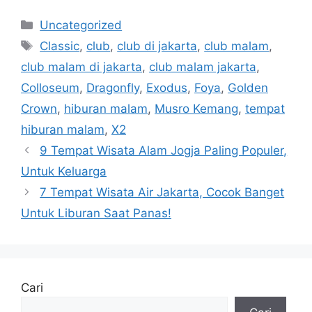
Kategori
Uncategorized
Tag
Classic
,
club
,
club di jakarta
,
club malam
,
club malam di jakarta
,
club malam jakarta
,
Colloseum
,
Dragonfly
,
Exodus
,
Foya
,
Golden
Crown
,
hiburan malam
,
Musro Kemang
,
tempat
hiburan malam
,
X2
9 Tempat Wisata Alam Jogja Paling Populer,
Untuk Keluarga
7 Tempat Wisata Air Jakarta, Cocok Banget
Untuk Liburan Saat Panas!
Cari