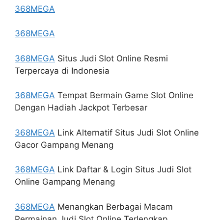
368MEGA
368MEGA
368MEGA
Situs Judi Slot Online Resmi
Terpercaya di Indonesia
368MEGA
Tempat Bermain Game Slot Online
Dengan Hadiah Jackpot Terbesar
368MEGA
Link Alternatif Situs Judi Slot Online
Gacor Gampang Menang
368MEGA
Link Daftar & Login Situs Judi Slot
Online Gampang Menang
368MEGA
Menangkan Berbagai Macam
Permainan Judi Slot Online Terlengkap