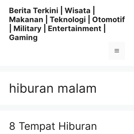
Langsung
Berita Terkini | Wisata |
ke
Makanan | Teknologi | Otomotif
isi
| Military | Entertainment |
Gaming
Menu
hiburan malam
8 Tempat Hiburan