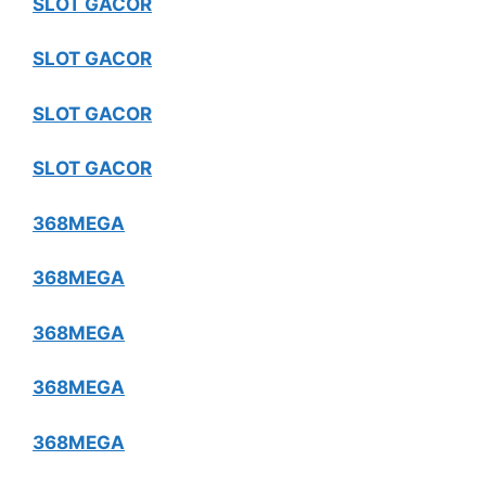
SLOT GACOR
SLOT GACOR
SLOT GACOR
SLOT GACOR
368MEGA
368MEGA
368MEGA
368MEGA
368MEGA