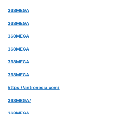
368MEGA
368MEGA
368MEGA
368MEGA
368MEGA
368MEGA
https://antronesia.com/
368MEGA/
368MEGA