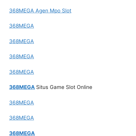
368MEGA Agen Mpo Slot
368MEGA
368MEGA
368MEGA
368MEGA
368MEGA
Situs Game Slot Online
368MEGA
368MEGA
368MEGA