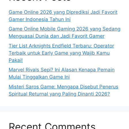
Game Online 2026 yang Diprediksi Jadi Favorit
Gamer Indonesia Tahun Ini
Game Online Mobile Gaming 2026 yang Sedang
Menguasai Dunia dan Jadi Favorit Gamer
Tier List Arknights Endfield Terbaru: Operator
Terbaik untuk Early Game yang Wajib Kamu
Pakai!
Marvel Rivals Sepi? Ini Alasan Kenapa Pemain
Mulai Tinggalkan Game Ini
Misteri Saros Game: Mengapa Disebut Penerus
Spiritual Returnal yang Paling Dinanti 2026?
Recent Comments