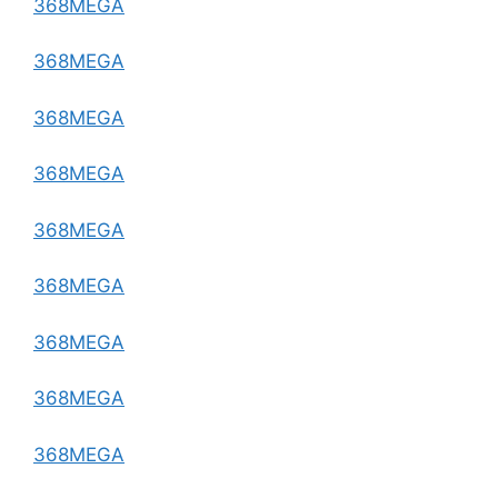
368MEGA
368MEGA
368MEGA
368MEGA
368MEGA
368MEGA
368MEGA
368MEGA
368MEGA