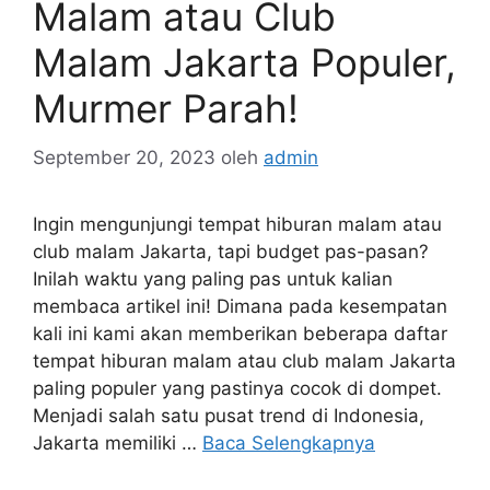
Malam atau Club
Malam Jakarta Populer,
Murmer Parah!
September 20, 2023
oleh
admin
Ingin mengunjungi tempat hiburan malam atau
club malam Jakarta, tapi budget pas-pasan?
Inilah waktu yang paling pas untuk kalian
membaca artikel ini! Dimana pada kesempatan
kali ini kami akan memberikan beberapa daftar
tempat hiburan malam atau club malam Jakarta
paling populer yang pastinya cocok di dompet.
Menjadi salah satu pusat trend di Indonesia,
Jakarta memiliki …
Baca Selengkapnya