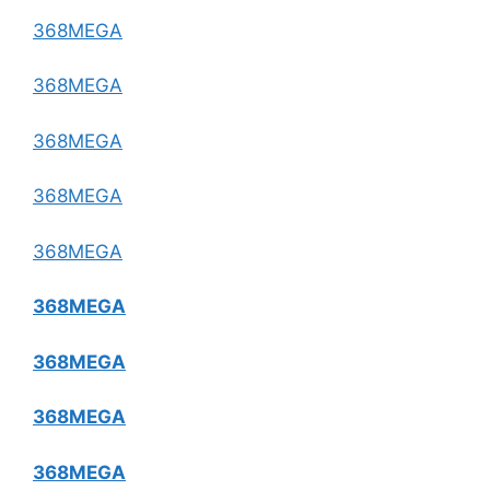
368MEGA
368MEGA
368MEGA
368MEGA
368MEGA
368MEGA
368MEGA
368MEGA
368MEGA