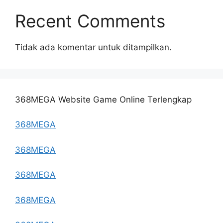
Recent Comments
Tidak ada komentar untuk ditampilkan.
368MEGA Website Game Online Terlengkap
368MEGA
368MEGA
368MEGA
368MEGA