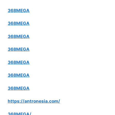
368MEGA
368MEGA
368MEGA
368MEGA
368MEGA
368MEGA
368MEGA
https://antronesia.com/
368MEGA/