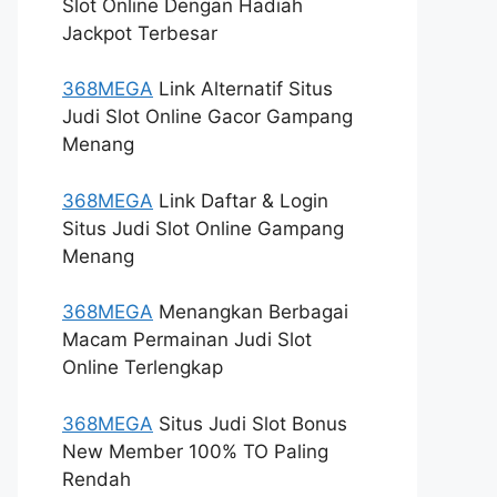
Slot Online Dengan Hadiah
Jackpot Terbesar
368MEGA
Link Alternatif Situs
Judi Slot Online Gacor Gampang
Menang
368MEGA
Link Daftar & Login
Situs Judi Slot Online Gampang
Menang
368MEGA
Menangkan Berbagai
Macam Permainan Judi Slot
Online Terlengkap
368MEGA
Situs Judi Slot Bonus
New Member 100% TO Paling
Rendah