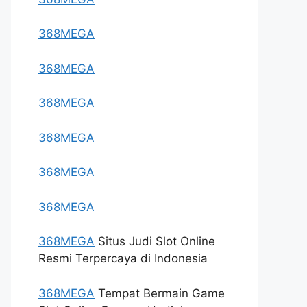
368MEGA
368MEGA
368MEGA
368MEGA
368MEGA
368MEGA
368MEGA
Situs Judi Slot Online
Resmi Terpercaya di Indonesia
368MEGA
Tempat Bermain Game