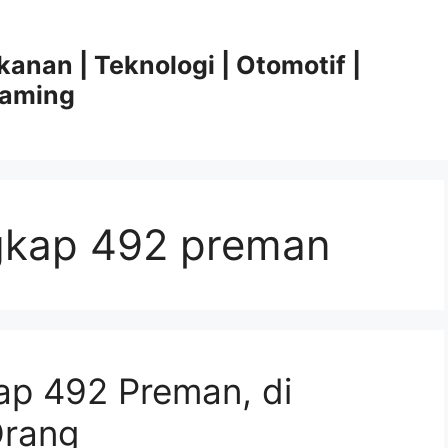
akanan | Teknologi | Otomotif |
 Gaming
gkap 492 preman
ap 492 Preman, di
Orang