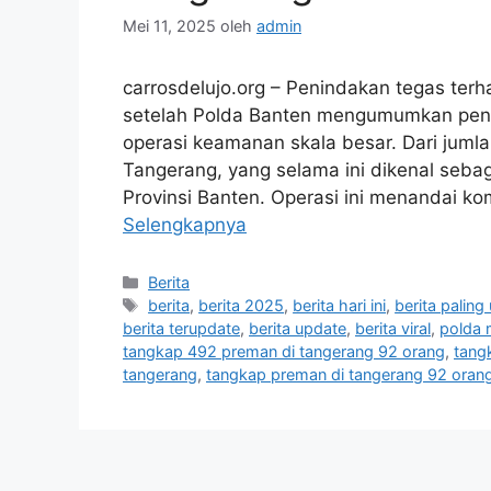
Mei 11, 2025
oleh
admin
carrosdelujo.org – Penindakan tegas ter
setelah Polda Banten mengumumkan pen
operasi keamanan skala besar. Dari jumla
Tangerang, yang selama ini dikenal sebag
Provinsi Banten. Operasi ini menandai k
Selengkapnya
Kategori
Berita
Tag
berita
,
berita 2025
,
berita hari ini
,
berita paling
berita terupdate
,
berita update
,
berita viral
,
polda 
tangkap 492 preman di tangerang 92 orang
,
tang
tangerang
,
tangkap preman di tangerang 92 oran