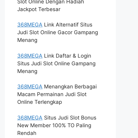
Slot Online Dengan Hadiah
Jackpot Terbesar
368MEGA
Link Alternatif Situs
Judi Slot Online Gacor Gampang
Menang
368MEGA
Link Daftar & Login
Situs Judi Slot Online Gampang
Menang
368MEGA
Menangkan Berbagai
Macam Permainan Judi Slot
Online Terlengkap
368MEGA
Situs Judi Slot Bonus
New Member 100% TO Paling
Rendah