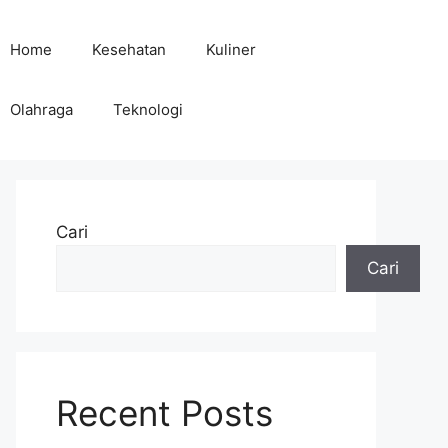
Home
Kesehatan
Kuliner
Olahraga
Teknologi
Cari
Cari
Recent Posts