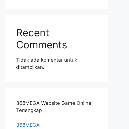
Recent
Comments
Tidak ada komentar untuk
ditampilkan.
368MEGA Website Game Online
Terlengkap
368MEGA