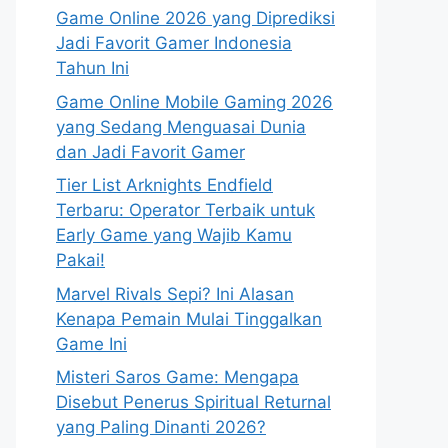
Game Online 2026 yang Diprediksi
Jadi Favorit Gamer Indonesia
Tahun Ini
Game Online Mobile Gaming 2026
yang Sedang Menguasai Dunia
dan Jadi Favorit Gamer
Tier List Arknights Endfield
Terbaru: Operator Terbaik untuk
Early Game yang Wajib Kamu
Pakai!
Marvel Rivals Sepi? Ini Alasan
Kenapa Pemain Mulai Tinggalkan
Game Ini
Misteri Saros Game: Mengapa
Disebut Penerus Spiritual Returnal
yang Paling Dinanti 2026?