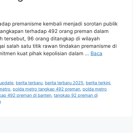
hadap premanisme kembali menjadi sorotan publik
angkapan terhadap 492 orang preman dalam
h tersebut, 96 orang ditangkap di wilayah
ai salah satu titik rawan tindakan premanisme di
omitmen kuat pihak kepolisian dalam …
Baca
 update
,
berita terbaru
,
berita terbaru 2025
,
berita terkini
,
metro
,
polda metro tangkap 492 preman
,
polda metro
kap 492 preman di banten
,
tangkap 92 preman di
g