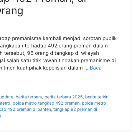
Orang
hadap premanisme kembali menjadi sorotan publik
angkapan terhadap 492 orang preman dalam
h tersebut, 96 orang ditangkap di wilayah
ai salah satu titik rawan tindakan premanisme di
omitmen kuat pihak kepolisian dalam …
Baca
 update
,
berita terbaru
,
berita terbaru 2025
,
berita terkini
,
metro
,
polda metro tangkap 492 preman
,
polda metro
kap 492 preman di banten
,
tangkap 92 preman di
g