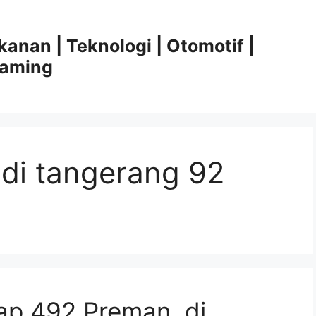
akanan | Teknologi | Otomotif |
 Gaming
di tangerang 92
ap 492 Preman, di