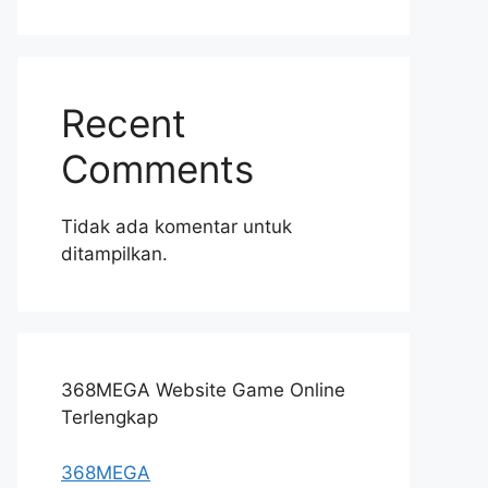
Recent
Comments
Tidak ada komentar untuk
ditampilkan.
368MEGA Website Game Online
Terlengkap
368MEGA