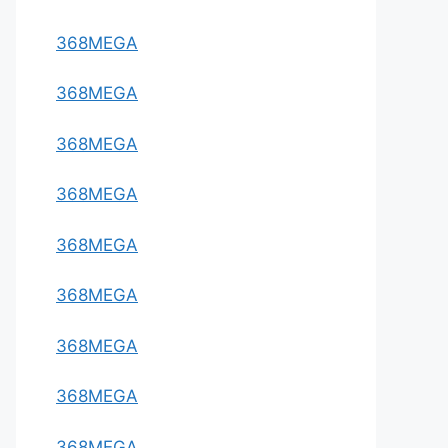
368MEGA
368MEGA
368MEGA
368MEGA
368MEGA
368MEGA
368MEGA
368MEGA
368MEGA