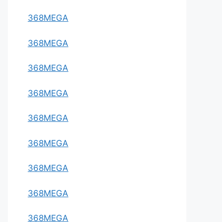
368MEGA
368MEGA
368MEGA
368MEGA
368MEGA
368MEGA
368MEGA
368MEGA
368MEGA