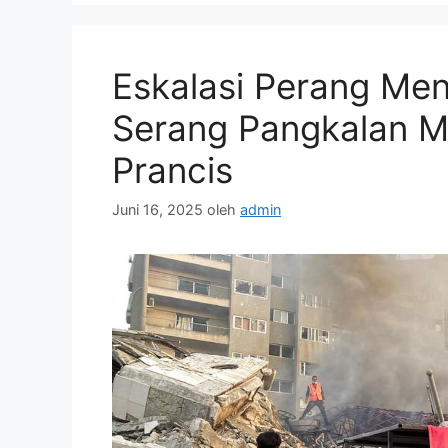
Eskalasi Perang Men
Serang Pangkalan Mil
Prancis
Juni 16, 2025
oleh
admin