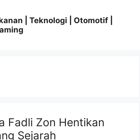
akanan | Teknologi | Otomotif |
 Gaming
a Fadli Zon Hentikan
ang Sejarah