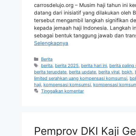
carrosdelujo.org – Musim haji tahun ini 
datang dari inisiatif yang dilakukan ole
tersebut mengambil langkah signifikan
kepada jemaah haji Indonesia. Langkah ini
sebagai bentuk tanggung jawab dan tran
Selengkapnya
Kategori
Berita
Tag
berita
,
berita 2025
,
berita hari ini
,
berita paling
berita terupdate
,
berita update
,
berita viral
,
bpkh
,
limited serahkan uang kompensasi komsumsi
,
bp
haji
,
kompensasi komsumsi
,
kompensasi komsums
Tinggalkan komentar
Pemprov DKI Kaji Gel