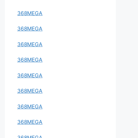
368MEGA
368MEGA
368MEGA
368MEGA
368MEGA
368MEGA
368MEGA
368MEGA
368MEGA