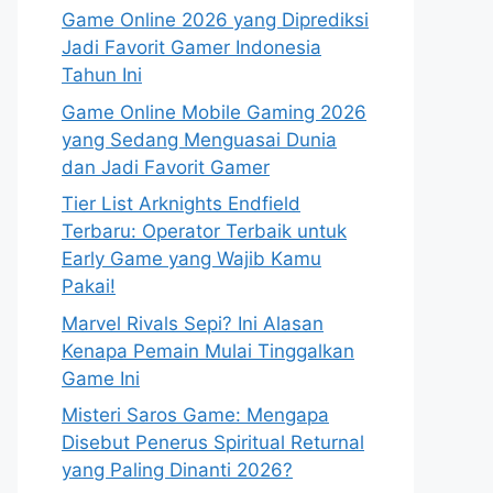
Game Online 2026 yang Diprediksi
Jadi Favorit Gamer Indonesia
Tahun Ini
Game Online Mobile Gaming 2026
yang Sedang Menguasai Dunia
dan Jadi Favorit Gamer
Tier List Arknights Endfield
Terbaru: Operator Terbaik untuk
Early Game yang Wajib Kamu
Pakai!
Marvel Rivals Sepi? Ini Alasan
Kenapa Pemain Mulai Tinggalkan
Game Ini
Misteri Saros Game: Mengapa
Disebut Penerus Spiritual Returnal
yang Paling Dinanti 2026?