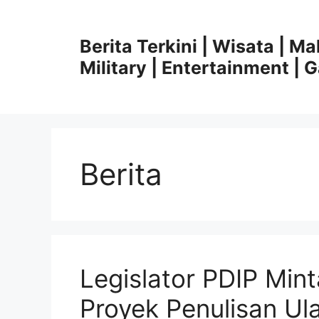
Langsung
ke
Berita Terkini | Wisata | M
isi
Military | Entertainment |
Berita
Legislator PDIP Mint
Proyek Penulisan Ul