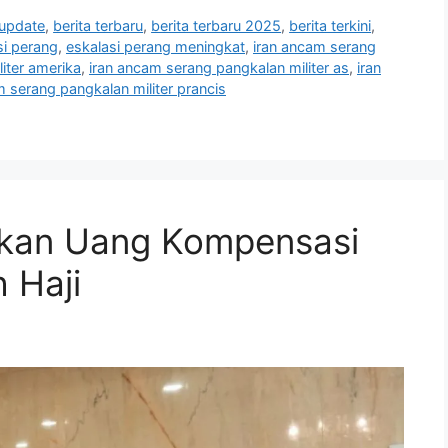
 update
,
berita terbaru
,
berita terbaru 2025
,
berita terkini
,
si perang
,
eskalasi perang meningkat
,
iran ancam serang
iter amerika
,
iran ancam serang pangkalan militer as
,
iran
m serang pangkalan militer prancis
hkan Uang Kompensasi
 Haji