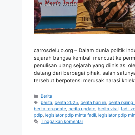
carrosdelujo.org – Dalam dunia politik I
sejarah bangsa kembali mencuat ke permuk
penulisan ulang sejarah yang diinisiasi ol
datang dari berbagai pihak, salah satunya
tersebut berpotensi merusak narasi kolekt
Kategori
Berita
Tag
berita
,
berita 2025
,
berita hari ini
,
berita paling
berita terupdate
,
berita update
,
berita viral
,
fadil z
pdip
,
legislator pdip minta fadil
,
legislator pdip mi
Tinggalkan komentar